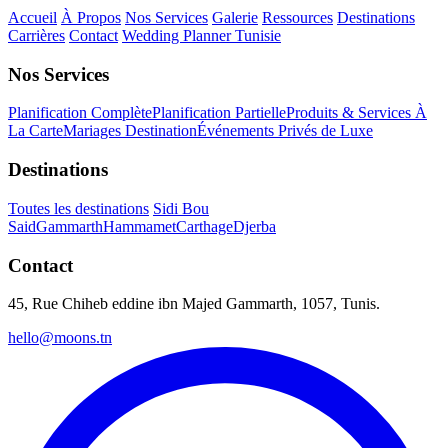
Accueil
À Propos
Nos Services
Galerie
Ressources
Destinations
Carrières
Contact
Wedding Planner Tunisie
Nos Services
Planification Complète
Planification Partielle
Produits & Services À
La Carte
Mariages Destination
Événements Privés de Luxe
Destinations
Toutes les destinations
Sidi Bou
Said
Gammarth
Hammamet
Carthage
Djerba
Contact
45, Rue Chiheb eddine ibn Majed Gammarth, 1057, Tunis.
hello@moons.tn