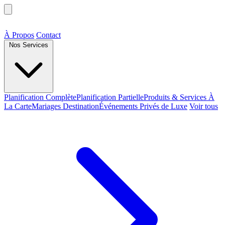
À Propos
Contact
Nos Services
Planification Complète
Planification Partielle
Produits & Services À
La Carte
Mariages Destination
Événements Privés de Luxe
Voir tous