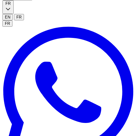
FR
EN
FR
FR