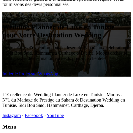
fournissons des devis personnalisés.
Wedding Planner de Luxe en Tunisie
Wedding Planner de Luxe en Tunisie
pour Votre Destination Wedding
Des mariages d'exception dans le désert du Sahara aux célébrations
à Sidi Bou Saïd, Hammamet, Carthage et Djerba. Moons orchestre
des mariages de destination exclusifs pour une clientèle
internationale.
Initier le Projet sur WhatsApp
L'Excellence du Wedding Planner de Luxe en Tunisie | Moons -
N°1 du Mariage de Prestige au Sahara & Destination Wedding en
Tunisie. Sidi Bou Saïd, Hammamet, Carthage, Djerba.
Instagram
·
Facebook
·
YouTube
Menu