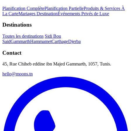
Planification Complète
Planification Partielle
Produits & Services À
La Carte
Mariages Destination
Événements Privés de Luxe
Destinations
Toutes les destinations
Sidi Bou
Said
Gammarth
Hammamet
Carthage
Djerba
Contact
45, Rue Chiheb eddine ibn Majed Gammarth, 1057, Tunis.
hello@moons.tn