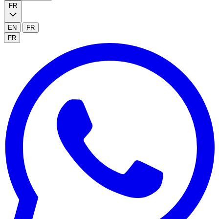
FR
EN
FR
FR