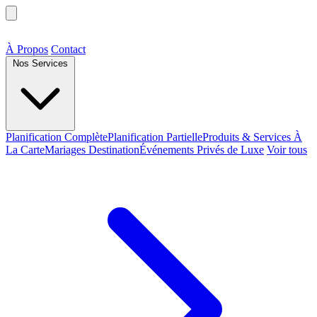
À Propos
Contact
Nos Services
Planification Complète
Planification Partielle
Produits & Services À
La Carte
Mariages Destination
Événements Privés de Luxe
Voir tous