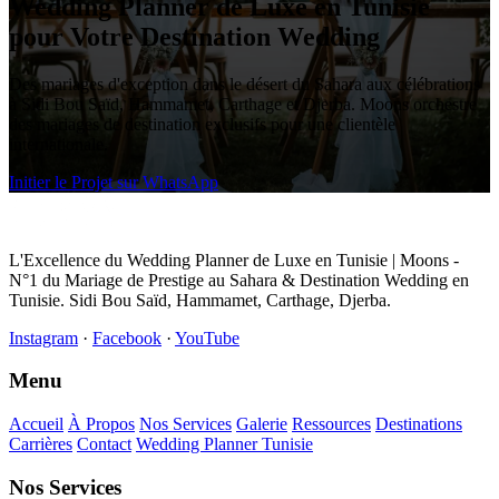
Wedding Planner de Luxe en Tunisie
pour Votre Destination Wedding
Des mariages d'exception dans le désert du Sahara aux célébrations
à Sidi Bou Saïd, Hammamet, Carthage et Djerba. Moons orchestre
des mariages de destination exclusifs pour une clientèle
internationale.
Initier le Projet sur WhatsApp
L'Excellence du Wedding Planner de Luxe en Tunisie | Moons -
N°1 du Mariage de Prestige au Sahara & Destination Wedding en
Tunisie. Sidi Bou Saïd, Hammamet, Carthage, Djerba.
Instagram
·
Facebook
·
YouTube
Menu
Accueil
À Propos
Nos Services
Galerie
Ressources
Destinations
Carrières
Contact
Wedding Planner Tunisie
Nos Services