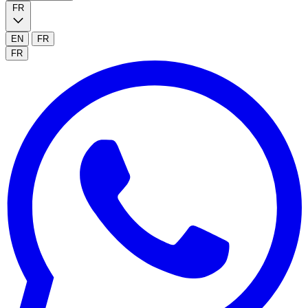
FR
EN
FR
FR