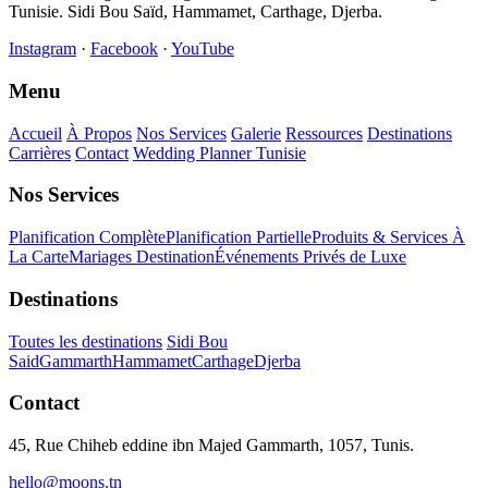
Tunisie. Sidi Bou Saïd, Hammamet, Carthage, Djerba.
Instagram
·
Facebook
·
YouTube
Menu
Accueil
À Propos
Nos Services
Galerie
Ressources
Destinations
Carrières
Contact
Wedding Planner Tunisie
Nos Services
Planification Complète
Planification Partielle
Produits & Services À
La Carte
Mariages Destination
Événements Privés de Luxe
Destinations
Toutes les destinations
Sidi Bou
Said
Gammarth
Hammamet
Carthage
Djerba
Contact
45, Rue Chiheb eddine ibn Majed Gammarth, 1057, Tunis.
hello@moons.tn