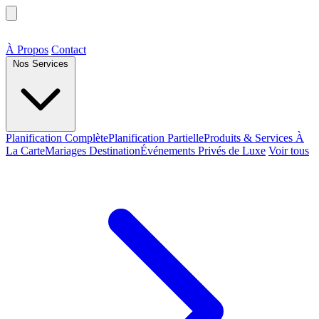
À Propos
Contact
Nos Services
Planification Complète
Planification Partielle
Produits & Services À
La Carte
Mariages Destination
Événements Privés de Luxe
Voir tous