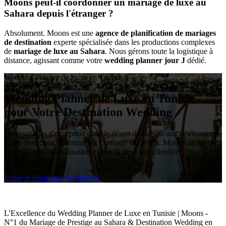
Moons peut-il coordonner un mariage de luxe au
Sahara depuis l'étranger ?
Absolument. Moons est une
agence de planification de mariages
de destination
experte spécialisée dans les productions complexes
de
mariage de luxe au Sahara
. Nous gérons toute la logistique à
distance, agissant comme votre
wedding planner jour J
dédié.
Wedding Planner de Luxe en Tunisie
Wedding Planner de Luxe en Tunisie
pour Votre Destination Wedding
Des mariages d'exception dans le désert du Sahara aux célébrations
à Sidi Bou Saïd, Hammamet, Carthage et Djerba. Moons orchestre
des mariages de destination exclusifs pour une clientèle
internationale.
Initier le Projet sur WhatsApp
L'Excellence du Wedding Planner de Luxe en Tunisie | Moons -
N°1 du Mariage de Prestige au Sahara & Destination Wedding en