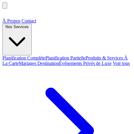
À Propos
Contact
Nos Services
Planification Complète
Planification Partielle
Produits & Services À
La Carte
Mariages Destination
Événements Privés de Luxe
Voir tous