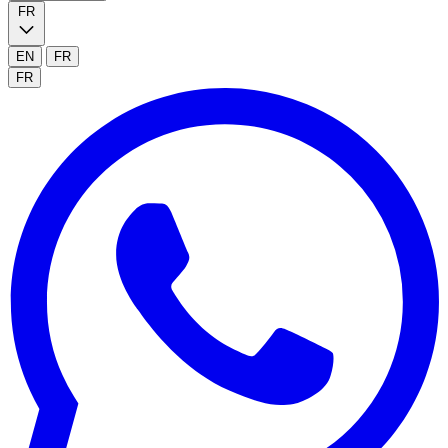
FR
EN
FR
FR